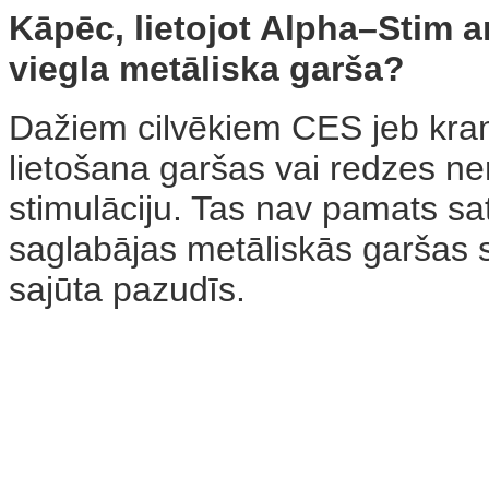
Kāpēc, lietojot Alpha–Stim a
viegla metāliska garša?
Dažiem cilvēkiem CES jeb krani
lietošana garšas vai redzes ne
stimulāciju. Tas nav pamats s
saglabājas metāliskās garšas sa
sajūta pazudīs.