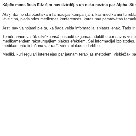
Kāpēc mans ārsts līdz šim nav dzirdējis un neko nezina par Alpha–St
Atšķirībā no starptautiskām farmācijas kompānijām, kas medikamentu reklam
jāveicina, piedaloties medicīnas konferencēs, kurās nav pārstāvētas farmako
Ārsti nav vainojami pie tā, ka šādā veidā informācija izplatās lēnāk. Tāds 
Tomēr arvien vairāk cilvēku visā pasaulē uzņemas atbildību par savas veselī
medikamentiem raksturīgajiem blakus efektiem. Šai informācijai izplatoties,
medikamentu lietošana var radīt virkni blakus iedarbību.
Mediķi, kuri regulāri interesējas par jaunām terapijas metodēm, visbiežāk 