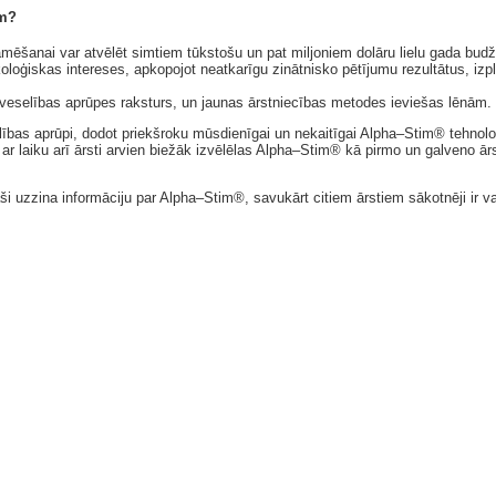
im?
ēšanai var atvēlēt simtiem tūkstošu un pat miljoniem dolāru lielu gada bud
loģiskas intereses, apkopojot neatkarīgu zinātnisko pētījumu rezultātus, izpl
ir veselības aprūpes raksturs, un jaunas ārstniecības metodes ieviešas lēnām.
bas aprūpi, dodot priekšroku mūsdienīgai un nekaitīgai Alpha–Stim® tehnoloģi
 ar laiku arī ārsti arvien biežāk izvēlēlas Alpha–Stim® kā pirmo un galveno ā
paši uzzina informāciju par Alpha–Stim®, savukārt citiem ārstiem sākotnēji ir