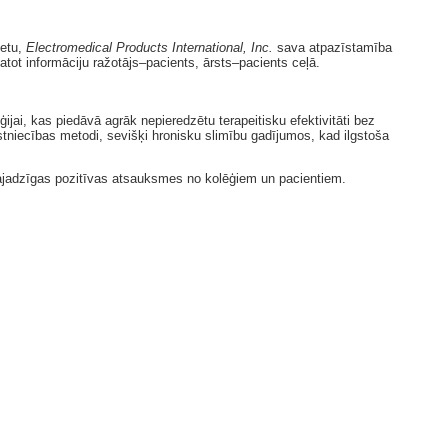
žetu,
Electromedical Products International, Inc.
sava atpazīstamība
atot informāciju ražotājs–pacients, ārsts–pacients ceļā.
jai, kas piedāvā agrāk nepieredzētu terapeitisku efektivitāti bez
rstniecības metodi, sevišķi hronisku slimību gadījumos, kad ilgstoša
 vajadzīgas pozitīvas atsauksmes no kolēģiem un pacientiem.