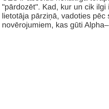
"pārdozēt". Kad, kur un cik ilgi i
lietotāja pārziņā, vadoties pē
novērojumiem, kas gūti Alpha–S