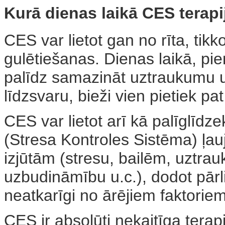
Kurā dienas laikā CES terap
CES var lietot gan no rīta, tik
gulētiešanas. Dienas laikā, p
palīdz samazināt uztraukumu u
līdzsvaru, bieži vien pietiek p
CES var lietot arī kā palīglīdz
(Stresa Kontroles Sistēma) ļauj
izjūtām (stresu, bailēm, uztr
uzbudināmību u.c.), dodot pār
neatkarīgi no ārējiem faktoriem
CES ir absolūti nekaitīga terap