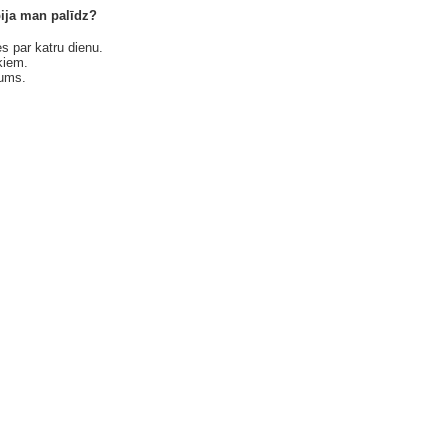
pija man palīdz?
ies par katru dienu.
ēkiem.
mums.