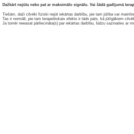
Dažkārt nejūtu neko pat ar maksimālo signālu. Vai šādā gadījumā tera
Tiešām, daži cilvēki fiziski nejūt iekārtas darbību, pie tam jūtība var mainīt
Tas ir normāli, pie tam terapeitiskais efekts ir tāds pats, kā jūtīgākiem cilv
Ja tomēr neeasat pārliecināta(s) par iekārtas darbību, lūdzu sazinaties ar 