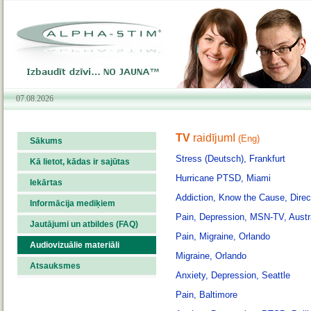
07.08.2026
TV
raidījumI
(Eng)
Sākums
Stress (Deutsch), Frankfurt
Kā lietot, kādas ir sajūtas
Hurricane PTSD, Miami
Iekārtas
Addiction, Know the Cause, Dire
Informācija mediķiem
Pain, Depression, MSN-TV, Austr
Jautājumi un atbildes (FAQ)
Pain, Migraine, Orlando
Audiovizuālie materiāli
Migraine, Orlando
Atsauksmes
Anxiety, Depression, Seattle
Pain, Baltimore